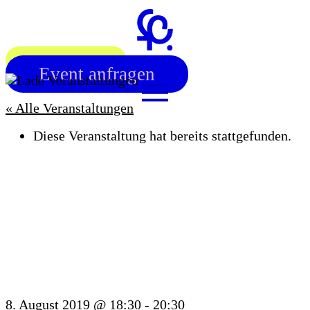
Zum
Inhalt
springen
Workshop finden
Event anfragen
« Alle Veranstaltungen
Diese Veranstaltung hat bereits stattgefunden.
OFFENER
BLUMENKRANZ
WORKSHOP
8. August 2019 @ 18:30
-
20:30