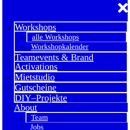
Workshops
alle Workshops
Workshopkalender
Teamevents & Brand
Activations
Mietstudio
Gutscheine
DIY–Projekte
About
Team
Jobs