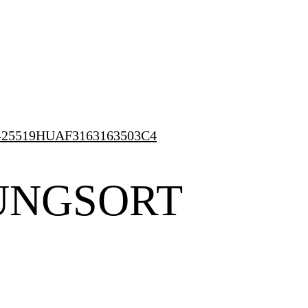
e=425519HUAF3163163503C4
UNGSORT