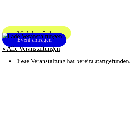
Zum
Inhalt
springen
Workshop finden
Event anfragen
« Alle Veranstaltungen
Diese Veranstaltung hat bereits stattgefunden.
OFFEN