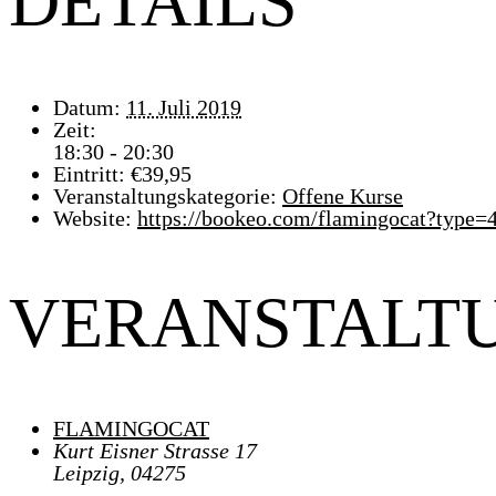
DETAILS
Datum:
11. Juli 2019
Zeit:
18:30 - 20:30
Eintritt:
€39,95
Veranstaltungskategorie:
Offene Kurse
Website:
https://bookeo.com/flamingocat?typ
VERANSTALT
FLAMINGOCAT
Kurt Eisner Strasse 17
Leipzig
,
04275