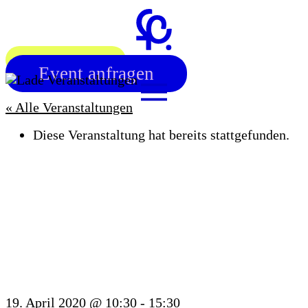
Zum
Inhalt
springen
Workshop finden
Event anfragen
« Alle Veranstaltungen
Diese Veranstaltung hat bereits stattgefunden.
OFFENER
GOLDSCHMIEDE-
WORKSHOP
19. April 2020 @ 10:30
-
15:30