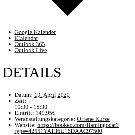
Google Kalender
iCalendar
Outlook 365
Outlook Live
DETAILS
Datum:
19. April 2020
Zeit:
10:30 - 15:30
Eintritt:
149,95€
Veranstaltungskategorie:
Offene Kurse
Website:
https://bookeo.com/flamingocat?
type=42551YAT36U16DAAC97500