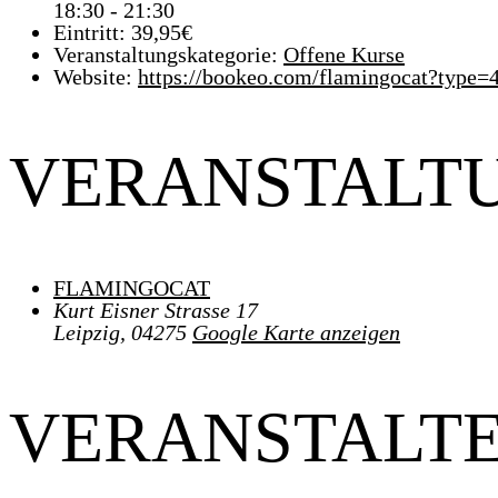
18:30 - 21:30
Eintritt:
39,95€
Veranstaltungskategorie:
Offene Kurse
Website:
https://bookeo.com/flamingocat?ty
VERANSTALT
FLAMINGOCAT
Kurt Eisner Strasse 17
Leipzig
,
04275
Google Karte anzeigen
VERANSTALT