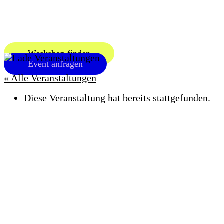
Zum
Inhalt
springen
Workshop finden
Event anfragen
« Alle Veranstaltungen
Diese Veranstaltung hat bereits stattgefunden.
OFFEN