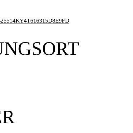
pe=425514KY4T616315D8E9FD
UNGSORT
ER