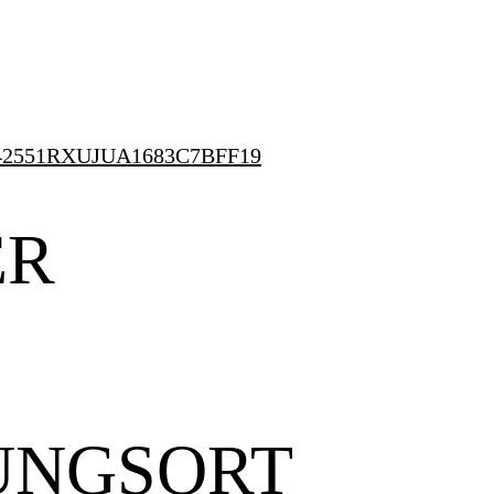
pe=42551RXUJUA1683C7BFF19
ER
UNGSORT