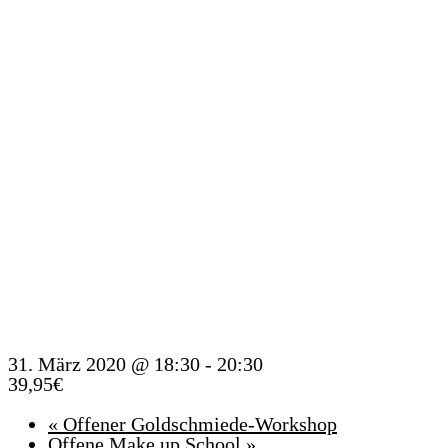
WALLH
WORK
31. März 2020 @ 18:30
-
20:30
39,95€
«
Offener Goldschmiede-Workshop
Offene Make up School
»