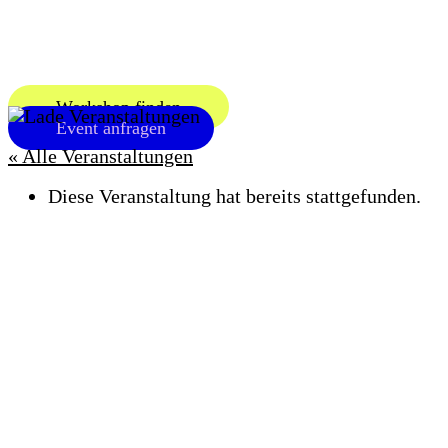
Zum
Inhalt
springen
Workshop finden
Event anfragen
« Alle Veranstaltungen
Diese Veranstaltung hat bereits stattgefunden.
OFFEN