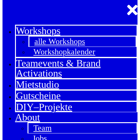
Workshops
alle Workshops
Workshopkalender
Teamevents & Brand
Activations
Mietstudio
Gutscheine
DIY–Projekte
About
Team
Jobs