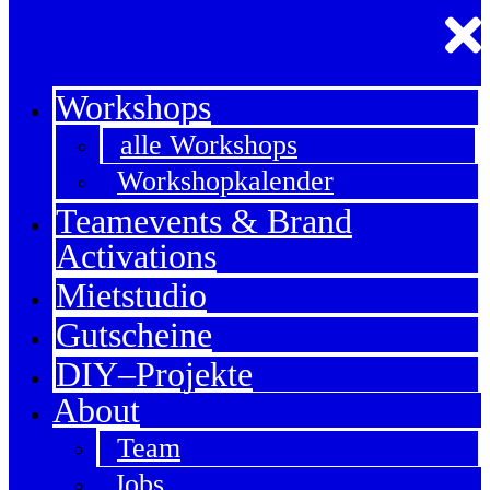
Workshops
alle Workshops
Workshopkalender
Teamevents & Brand
Activations
Mietstudio
Gutscheine
DIY–Projekte
About
Team
Jobs