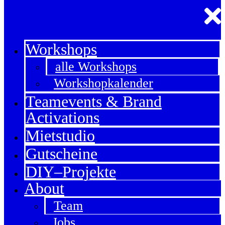
Workshops
alle Workshops
Workshopkalender
Teamevents & Brand
Activations
Mietstudio
Gutscheine
DIY–Projekte
About
Team
Jobs