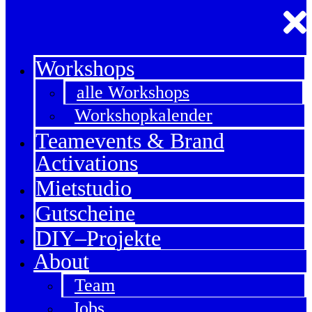
Workshops
alle Workshops
Workshopkalender
Teamevents & Brand
Activations
Mietstudio
Gutscheine
DIY–Projekte
About
Team
Jobs