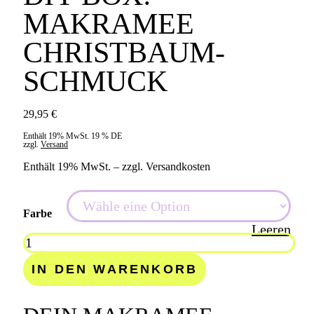
MAKRAMEE
CHRIST­BAUM­
SCHMUCK
29,95
€
Enthält 19% MwSt. 19 % DE
zzgl.
Versand
Enthält 19% MwSt. – zzgl. Versandkosten
Farbe
Leeren
DIY
Box:
Makramee
IN DEN WARENKORB
Christ­
baum­
schmuck