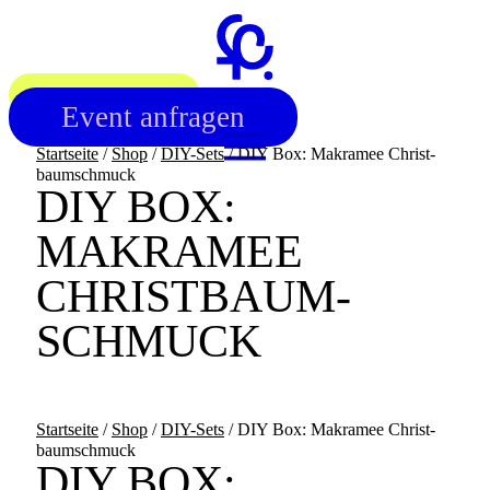
Zum
Inhalt
springen
Workshop finden
Event anfragen
Startseite
/
Shop
/
DIY-Sets
/ DIY Box: Makramee Christ­
baum­schmuck
DIY BOX:
MAKRAMEE
CHRIST­BAUM­
SCHMUCK
Startseite
/
Shop
/
DIY-Sets
/ DIY Box: Makramee Christ­
baum­schmuck
DIY BOX: